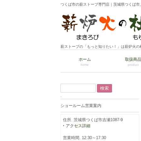
つくば市の薪ストーブ専門店｜茨城県つくば市
薪ストーブの「もっと知りたい！」は薪炉火の
ホーム
取扱商
home
product
検
索:
.
ショールーム営業案内
住所. 茨城県つくば市吉瀬1087-9
‣
アクセス詳細
営業時間. 12:30～17:30