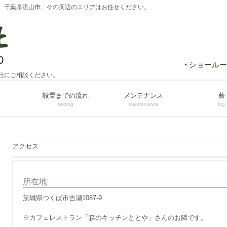
、千葉県流山市、その周辺のエリアはお任せください。
‣ ショール
杜にご相談ください。
品
設置までの流れ
メンテナンス
薪
setting
maintenance
log
アクセス
所在地
茨城県つくば市吉瀬1087-9
※カフェレストラン「森のキッチンととや」さんのお隣です。