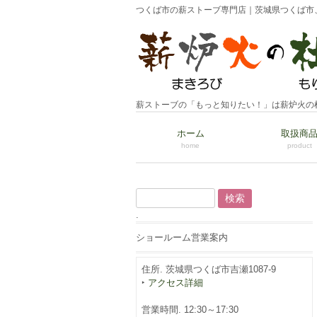
つくば市の薪ストーブ専門店｜茨城県つくば市
薪ストーブの「もっと知りたい！」は薪炉火の
ホーム
取扱商
home
product
検
索:
.
ショールーム営業案内
住所. 茨城県つくば市吉瀬1087-9
‣
アクセス詳細
営業時間. 12:30～17:30