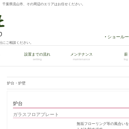
、千葉県流山市、その周辺のエリアはお任せください。
‣ ショール
杜にご相談ください。
品
設置までの流れ
メンテナンス
薪
setting
maintenance
log
炉台・炉壁
炉台
ガラスフロアプレート
無垢フローリング等の風合い