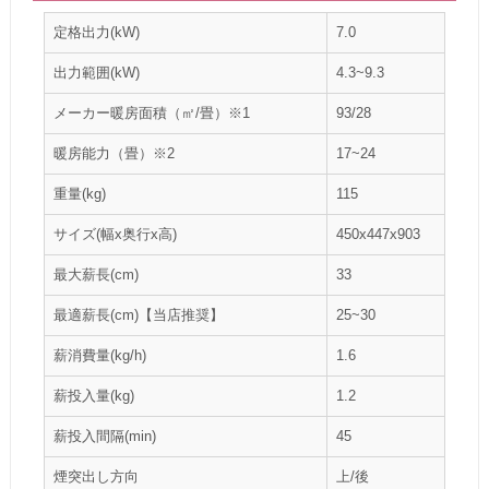
定格出力(kW)
7.0
出力範囲(kW)
4.3~9.3
メーカー暖房面積（㎡/畳）※1
93/28
暖房能力（畳）※2
17~24
重量(kg)
115
サイズ(幅x奥行x高)
450x447x903
最大薪長(cm)
33
最適薪長(cm)【当店推奨】
25~30
薪消費量(kg/h)
1.6
薪投入量(kg)
1.2
薪投入間隔(min)
45
煙突出し方向
上/後