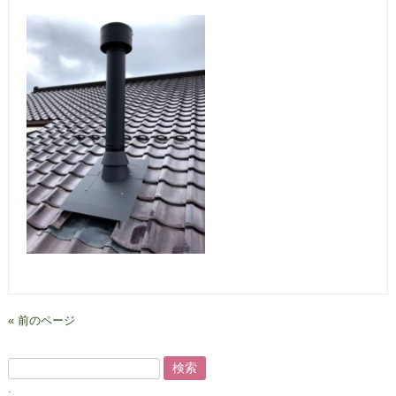
« 前のページ
検
索:
.